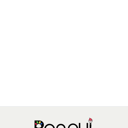
SEW STAR
Kit de esmaltes y adhesivos fluorecentes para uñas
$6.990 CLP
$8.990 CLP
JU-SS-0037-01
AGREGAR AL CARRO