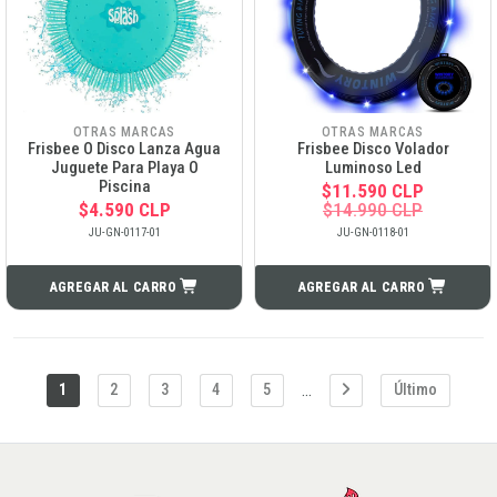
OTRAS MARCAS
OTRAS MARCAS
Frisbee O Disco Lanza Agua
Frisbee Disco Volador
Juguete Para Playa O
Luminoso Led
Piscina
$11.590 CLP
$4.590 CLP
$14.990 CLP
JU-GN-0117-01
JU-GN-0118-01
AGREGAR AL CARRO
AGREGAR AL CARRO
...
1
2
3
4
5
Último