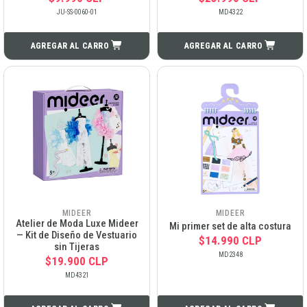
JU-SS-0060-01
MD4322
AGREGAR AL CARRO
AGREGAR AL CARRO
MIDEER
MIDEER
Atelier de Moda Luxe Mideer
Mi primer set de alta costura
— Kit de Diseño de Vestuario
$14.990 CLP
sin Tijeras
MD2348
$19.900 CLP
MD4321