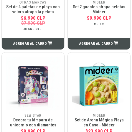
OTRAS MARCAS
MIDEER
Set de 4 paletas de playa con
Set 2 guantes atrapa pelotas
velcro atrapa la pelota
Mideer
$6.990 CLP
$9.990 CLP
$7.990 CLP
MD1685
JU-GN-0124-01
AGREGAR AL CARRO
AGREGAR AL CARRO
SEW STAR
MIDEER
Decora tu lámpara de
Set de Arena Mágica Playa
unicornio con diamantes
en Casa - Mideer
$9.990 CLP
$23.990 CLP