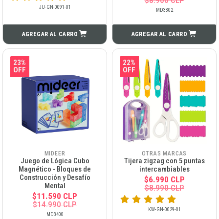
JU-GN-0091-01
MD3302
AGREGAR AL CARRO
AGREGAR AL CARRO
23%
22%
OFF
OFF
MIDEER
OTRAS MARCAS
Juego de Lógica Cubo
Tijera zigzag con 5 puntas
Magnético - Bloques de
intercambiables
Construcción y Desafío
$6.990 CLP
Mental
$8.990 CLP
$11.590 CLP
$14.990 CLP
KW-GN-0029-01
MD3400