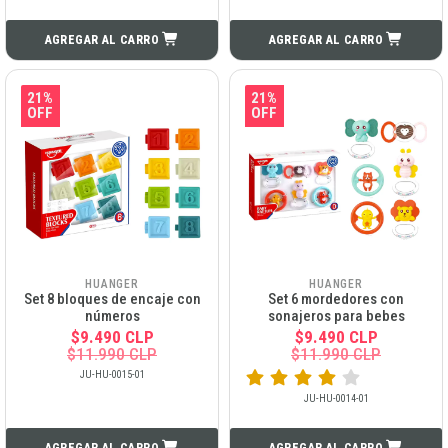
AGREGAR AL CARRO
AGREGAR AL CARRO
21%
21%
OFF
OFF
HUANGER
HUANGER
Set 8 bloques de encaje con
Set 6 mordedores con
números
sonajeros para bebes
$9.490 CLP
$9.490 CLP
$11.990 CLP
$11.990 CLP
JU-HU-0015-01
JU-HU-0014-01