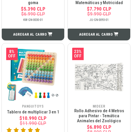
goma
Matemáticas y Motricidad
$5.390 CLP
$7.790 CLP
$6.990 CLP
$9.990 CLP
KW-GN-0030-01
JU-GN-0093-01
AGREGAR AL CARRO
AGREGAR AL CARRO
8%
23%
OFF
OFF
PANGUITOYS
MIDEER
Rollo Adhesivo de 4 Metros
Tablero de multiplicar 3 en 1
para Pintar - Temática
$10.990 CLP
Animales del Zoológico
$11.990 CLP
$6.890 CLP
$8.900 CLP