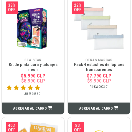
33%
22%
OFF
OFF
SEW STAR
OTRAS MARCAS
Kit de pinta cara y tatuajes
Pack 4 estuches de lápices
neon
transparentes
$5.990 CLP
$7.790 CLP
$8.990 CLP
$9.990 CLP
PK-KW-0003-01
JU-SS-0036-01
AGREGAR AL CARRO
AGREGAR AL CARRO
40%
8%
OFF
OFF