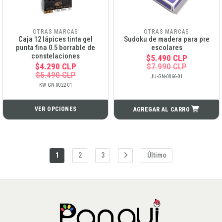
OTRAS MARCAS
OTRAS MARCAS
Caja 12 lápices tinta gel
Sudoku de madera para pre
punta fina 0.5 borrable de
escolares
constelaciones
$5.490 CLP
$4.290 CLP
$7.990 CLP
$5.490 CLP
JU-GN-0066-01
KW-GN-0022-01
VER OPCIONES
AGREGAR AL CARRO
1
2
3
Último