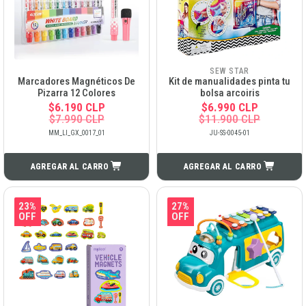
SEW STAR
Marcadores Magnéticos De
Kit de manualidades pinta tu
Pizarra 12 Colores
bolsa arcoiris
$6.190 CLP
$6.990 CLP
$7.990 CLP
$11.900 CLP
MM_LI_GX_0017_01
JU-SS-0045-01
AGREGAR AL CARRO
AGREGAR AL CARRO
23%
27%
OFF
OFF