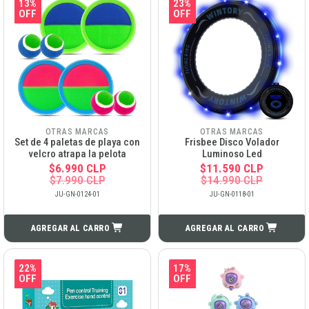
13%
23%
OFF
OFF
OTRAS MARCAS
OTRAS MARCAS
Set de 4 paletas de playa con
Frisbee Disco Volador
velcro atrapa la pelota
Luminoso Led
$6.990 CLP
$11.590 CLP
$7.990 CLP
$14.990 CLP
JU-GN-0124-01
JU-GN-0118-01
AGREGAR AL CARRO
AGREGAR AL CARRO
22%
17%
OFF
OFF