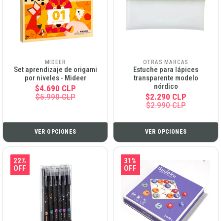
MIDEER
OTRAS MARCAS
Set aprendizaje de origami
Estuche para lápices
por niveles - Mideer
transparente modelo
nórdico
$4.690 CLP
$5.990 CLP
$2.290 CLP
$2.990 CLP
VER OPCIONES
VER OPCIONES
22%
31%
OFF
OFF