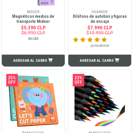
MIDEER
HUANGER
Magnéticos medios de
Xilófono de autobús y figuras
transporte Mideer
de encaje
$5.390 CLP
$7.990 CLP
$6.990 CLP
$10.990 CLP
MD2200
JU-HU-0019-01
AGREGAR AL CARRO
AGREGAR AL CARRO
25%
23%
OFF
OFF
PANGUITOYS
PANGUITOYS