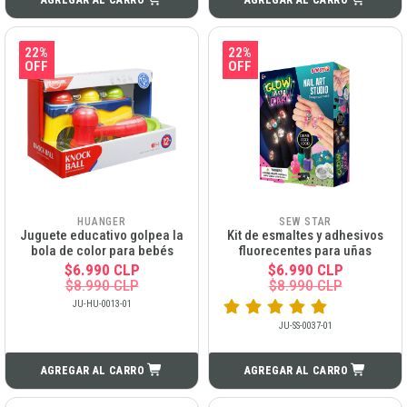
AGREGAR AL CARRO
AGREGAR AL CARRO
22%
22%
OFF
OFF
HUANGER
SEW STAR
Juguete educativo golpea la
Kit de esmaltes y adhesivos
bola de color para bebés
fluorecentes para uñas
$6.990 CLP
$6.990 CLP
$8.990 CLP
$8.990 CLP
JU-HU-0013-01
JU-SS-0037-01
AGREGAR AL CARRO
AGREGAR AL CARRO