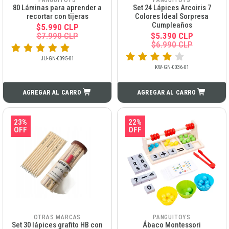
80 Láminas para aprender a
Set 24 Lápices Arcoiris 7
recortar con tijeras
Colores Ideal Sorpresa
Cumpleaños
$5.990 CLP
$7.990 CLP
$5.390 CLP
$6.990 CLP
JU-GN-0095-01
KW-GN-0036-01
AGREGAR AL CARRO
AGREGAR AL CARRO
23%
22%
OFF
OFF
OTRAS MARCAS
PANGUITOYS
Set 30 lápices grafito HB con
Ábaco Montessori