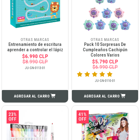
OTRAS MARCAS
OTRAS MARCAS
Entrenamiento de escritura
Pack 10 Sorpresas De
aprender a controlar el lápiz
Cumpleaños Cachipún
Colores Varios
$6.990 CLP
$8.990 CLP
$5.790 CLP
$6.990 CLP
JU-GN-0113-01
JU-GN-0110-01
AGREGAR AL CARRO
AGREGAR AL CARRO
23%
41%
OFF
OFF