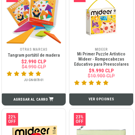
OTRAS MARCAS
MIDEER
Mi Primer Puzzle Artístico
Tangram portátil de madera
Mideer - Rompecabezas
$2.990 CLP
Educativo para Preescolares
$4.990 CLP
$9.990 CLP
$10.900 CLP
JU-GN-0070-01
VER OPCIONES
AGREGAR AL CARRO
22%
23%
OFF
OFF