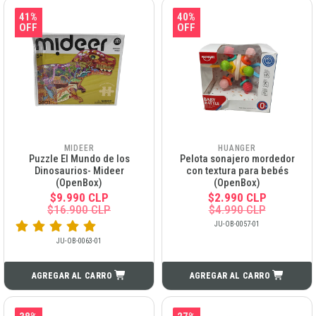
41%
40%
OFF
OFF
MIDEER
HUANGER
Puzzle El Mundo de los
Pelota sonajero mordedor
Dinosaurios- Mideer
con textura para bebés
(OpenBox)
(OpenBox)
$9.990 CLP
$2.990 CLP
$16.900 CLP
$4.990 CLP
JU-OB-0057-01
JU-OB-0063-01
AGREGAR AL CARRO
AGREGAR AL CARRO