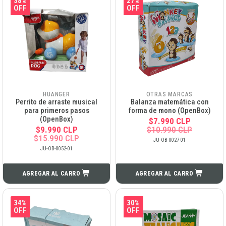
38%
27%
OFF
OFF
HUANGER
OTRAS MARCAS
Perrito de arraste musical
Balanza matemática con
para primeros pasos
forma de mono (OpenBox)
(OpenBox)
$7.990 CLP
$9.990 CLP
$10.990 CLP
$15.990 CLP
JU-OB-0027-01
JU-OB-0052-01
AGREGAR AL CARRO
AGREGAR AL CARRO
34%
30%
OFF
OFF