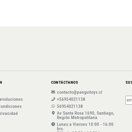
N
CONTÁCTANOS
SU
contacto@panguitoys.cl
evoluciones
+56954021138
Condiciones
56954021138
Av Santa Rosa 1690, Santiago,
privacidad
Región Metropolitana
Lunes a Viernes 10:00 - 16:00
hrs.