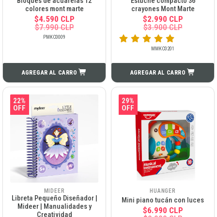
Bloques de acuarelas 12
Estuche compacto 36
colores mont marte
crayones Mont Marte
$4.590 CLP
$2.990 CLP
$7.990 CLP
$3.900 CLP
PMKC0009
MMKC0201
AGREGAR AL CARRO
AGREGAR AL CARRO
22%
29%
OFF
OFF
MIDEER
HUANGER
Libreta Pequeño Diseñador |
Mini piano tucán con luces
Mideer | Manualidades y
$6.990 CLP
Creatividad