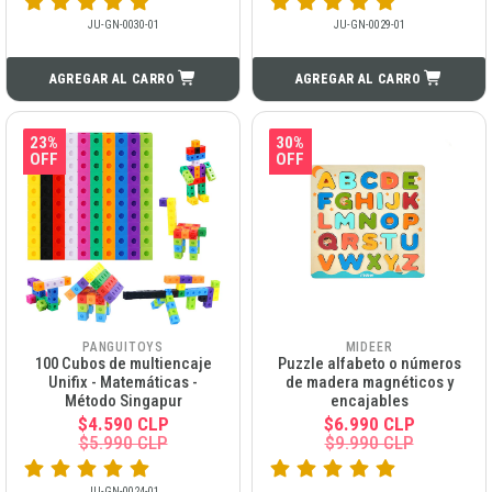
JU-GN-0030-01
JU-GN-0029-01
AGREGAR AL CARRO
AGREGAR AL CARRO
23%
30%
OFF
OFF
PANGUITOYS
MIDEER
100 Cubos de multiencaje
Puzzle alfabeto o números
Unifix - Matemáticas -
de madera magnéticos y
Método Singapur
encajables
$4.590 CLP
$6.990 CLP
$5.990 CLP
$9.990 CLP
JU-GN-0024-01