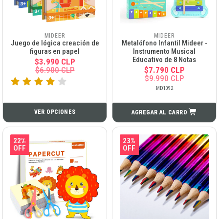
MIDEER
MIDEER
Juego de lógica creación de
Metalófono Infantil Mideer -
figuras en papel
Instrumento Musical
Educativo de 8 Notas
$3.990 CLP
$6.900 CLP
$7.790 CLP
$9.990 CLP
MD1092
VER OPCIONES
AGREGAR AL CARRO
22%
23%
OFF
OFF