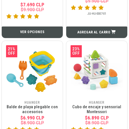
$9.900 CLP
$7.690 CLP
$9.900 CLP
JU-HU-0007-01
VER OPCIONES
AGREGAR AL CARRO
21%
23%
OFF
OFF
HUANGER
HUANGER
Balde de playa plegable con
Cubo de encaje y sensorial
accesorios
Montessori
$6.990 CLP
$6.890 CLP
$8.900 CLP
$8.900 CLP