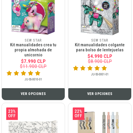
SEW STAR
SEW STAR
Kit manualidades crea tu
Kit manualidades colgante
propia almohada de
para bolso de lentejuelas
unicornio
$4.990 CLP
$7.990 CLP
$8.900 CLP
$11.900 CLP
JU-SS-0001-01
JU-SS-0010-01
VER OPCIONES
VER OPCIONES
23%
22%
OFF
OFF