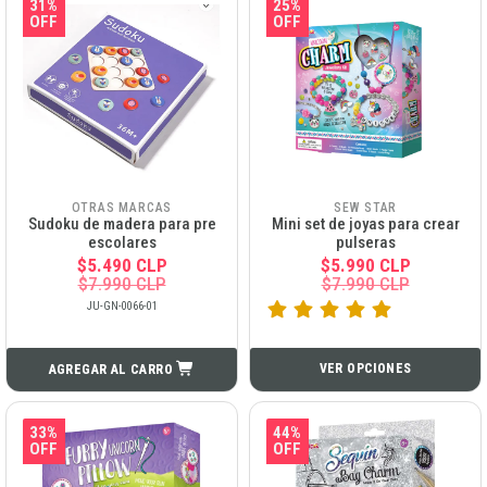
31%
25%
OFF
OFF
OTRAS MARCAS
SEW STAR
Sudoku de madera para pre
Mini set de joyas para crear
escolares
pulseras
$5.490 CLP
$5.990 CLP
$7.990 CLP
$7.990 CLP
JU-GN-0066-01
VER OPCIONES
AGREGAR AL CARRO
33%
44%
OFF
OFF