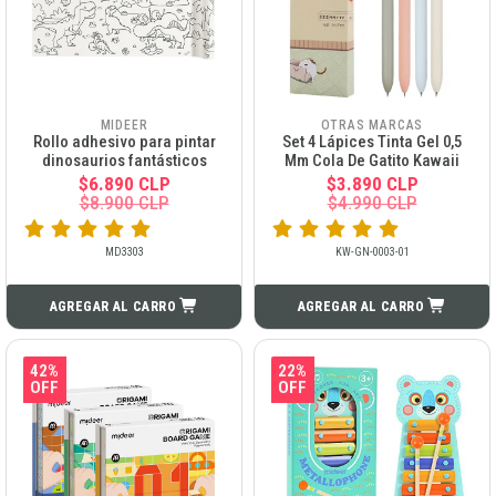
MIDEER
OTRAS MARCAS
Rollo adhesivo para pintar
Set 4 Lápices Tinta Gel 0,5
dinosaurios fantásticos
Mm Cola De Gatito Kawaii
$6.890 CLP
$3.890 CLP
$8.900 CLP
$4.990 CLP
MD3303
KW-GN-0003-01
AGREGAR AL CARRO
AGREGAR AL CARRO
42%
22%
OFF
OFF