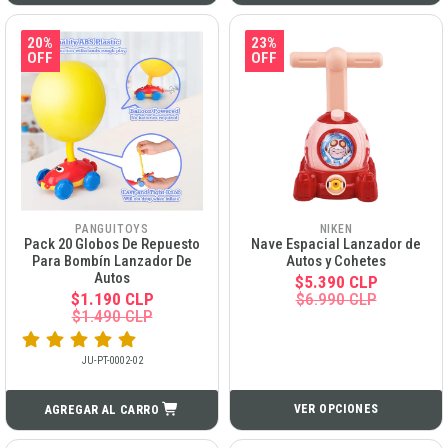
20%
23%
OFF
OFF
PANGUITOYS
NIKEN
Pack 20 Globos De Repuesto
Nave Espacial Lanzador de
Para Bombín Lanzador De
Autos y Cohetes
Autos
$5.390 CLP
$1.190 CLP
$6.990 CLP
$1.490 CLP
JU-PT-0002-02
VER OPCIONES
AGREGAR AL CARRO