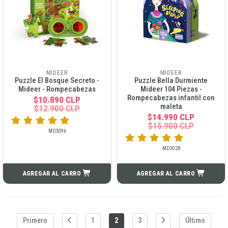
MIDEER
MIDEER
Puzzle El Bosque Secreto -
Puzzle Bella Durmiente
Mideer - Rompecabezas
Mideer 104 Piezas -
Rompecabezas infantil con
$10.890 CLP
maleta
$12.900 CLP
$14.990 CLP
$15.900 CLP
MD3096
MD3028
AGREGAR AL CARRO
AGREGAR AL CARRO
Primero
1
2
3
Último