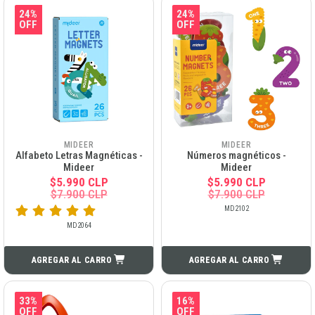
24%
24%
OFF
OFF
MIDEER
MIDEER
Alfabeto Letras Magnéticas -
Números magnéticos -
Mideer
Mideer
$5.990 CLP
$5.990 CLP
$7.900 CLP
$7.900 CLP
MD2102
MD2064
AGREGAR AL CARRO
AGREGAR AL CARRO
33%
16%
OFF
OFF