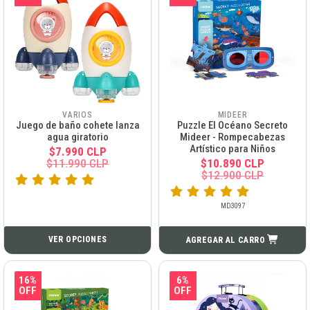
VARIOS
MIDEER
Juego de baño cohete lanza
Puzzle El Océano Secreto
agua giratorio
Mideer - Rompecabezas
Artístico para Niños
$7.990 CLP
$11.990 CLP
$10.890 CLP
$12.900 CLP
MD3097
VER OPCIONES
AGREGAR AL CARRO
16%
6%
OFF
OFF