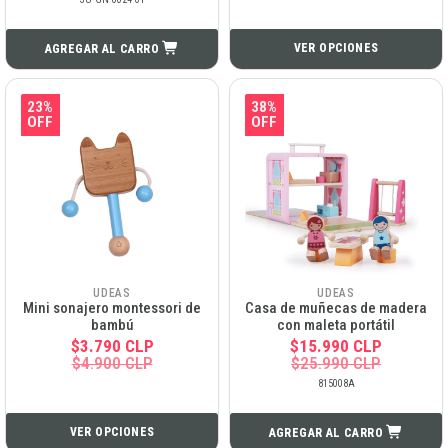
VER OPCIONES
AGREGAR AL CARRO
23%
38%
OFF
OFF
UDEAS
UDEAS
Mini sonajero montessori de
Casa de muñecas de madera
bambú
con maleta portátil
$3.790 CLP
$15.990 CLP
$4.900 CLP
$25.990 CLP
815008A
VER OPCIONES
AGREGAR AL CARRO