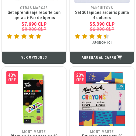
OTRAS MARCAS
PANGUITOYS
Set aprendizaje recorte con
Set 30 lápices arcoiris punta
tijeras + Par de tijeras
4 colores
$7.690 CLP
$5.390 CLP
$9.900 CLP
$6.990 CLP
JU-GN-0041-01
VER OPCIONES
AGREGAR AL CARRO
43%
23%
OFF
OFF
MONT MARTE
MONT MARTE