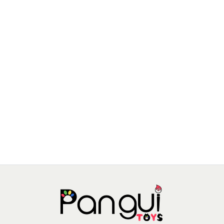
SEW STAR
Kit de esmaltes y adhesivos fluorecentes para uñas
$6.990 CLP
$8.990 CLP
JU-SS-0037-01
AGREGAR AL CARRO