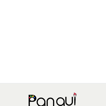
SEW STAR
Kit de esmaltes y adhesivos fluorecentes para uñas
$6.990 CLP
$8.990 CLP
JU-SS-0037-01
AGREGAR AL CARRO