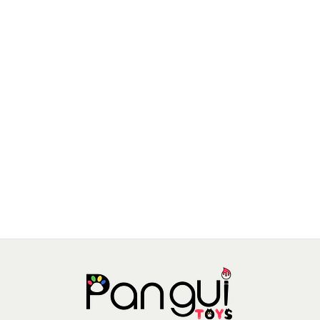
SEW STAR
Kit de esmaltes y adhesivos fluorecentes para uñas
$6.990 CLP
$8.990 CLP
JU-SS-0037-01
AGREGAR AL CARRO