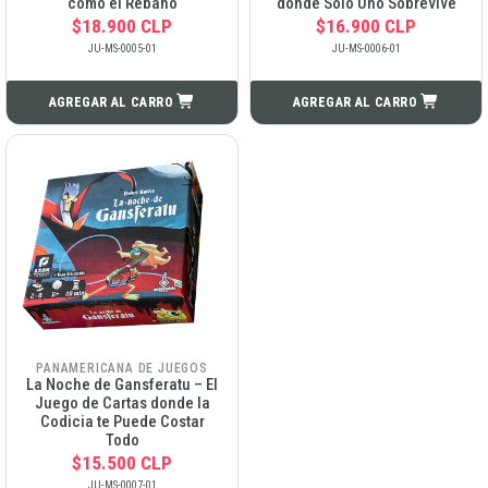
como el Rebaño
donde Solo Uno Sobrevive
$18.900 CLP
$16.900 CLP
JU-MS-0005-01
JU-MS-0006-01
AGREGAR AL CARRO
AGREGAR AL CARRO
PANAMERICANA DE JUEGOS
La Noche de Gansferatu – El
Juego de Cartas donde la
Codicia te Puede Costar
Todo
$15.500 CLP
JU-MS-0007-01