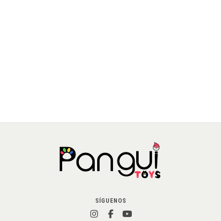
La Noche de Gansferatu – El Juego de Cartas donde la
Codicia te Puede Costar Todo
$15.500 CLP
JU-MS-0007-01
AGREGAR AL CARRO
SÍGUENOS