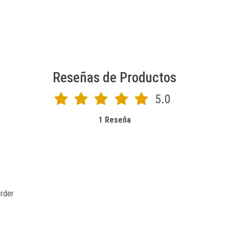
Reseñas de Productos
5.0
1 Reseña
Excelente idea para los pinceles, así no se echan a perder 