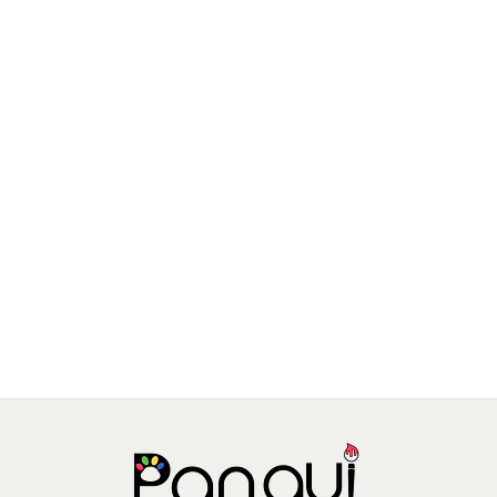
SEW STAR
Kit de esmaltes y adhesivos fluorecentes para uñas
$6.990 CLP
$8.990 CLP
JU-SS-0037-01
AGREGAR AL CARRO