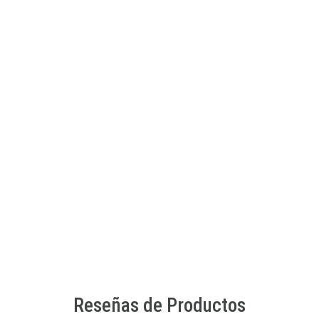
SEW STAR
Kit de esmaltes y adhesivos fluorecentes para uñas
$6.990 CLP
$8.990 CLP
JU-SS-0037-01
AGREGAR AL CARRO
Reseñas de Productos