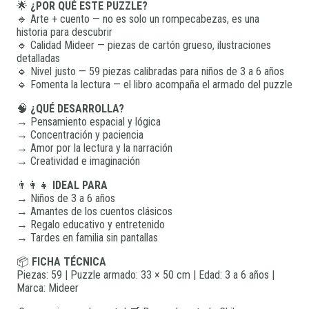
🌟
¿POR QUÉ ESTE PUZZLE?
🔹 Arte + cuento — no es solo un rompecabezas, es una
historia para descubrir
🔹 Calidad Mideer — piezas de cartón grueso, ilustraciones
detalladas
🔹 Nivel justo — 59 piezas calibradas para niños de 3 a 6 años
🔹 Fomenta la lectura — el libro acompaña el armado del puzzle
🧠
¿QUÉ DESARROLLA?
→ Pensamiento espacial y lógica
→ Concentración y paciencia
→ Amor por la lectura y la narración
→ Creatividad e imaginación
👨‍👩‍👧
IDEAL PARA
→ Niños de 3 a 6 años
→ Amantes de los cuentos clásicos
→ Regalo educativo y entretenido
→ Tardes en familia sin pantallas
📦
FICHA TÉCNICA
Piezas: 59 | Puzzle armado: 33 × 50 cm | Edad: 3 a 6 años |
Marca: Mideer