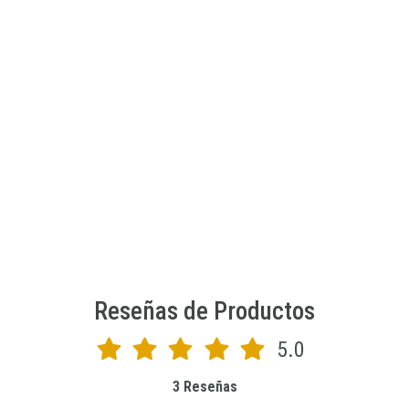
MIDEER
Puzzle Artístico con Forma de Osito | Mideer | 246 piezas
$16.990 CLP
MD1729
AGREGAR AL CARRO
Reseñas de Productos
5.0
3 Reseñas