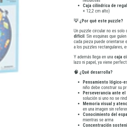
nebulosas
Caja cilíndrica de rega
× 12,2 cm alto)
💡 ¿Por qué este puzzle?
Un puzzle circular no es solo
difícil
. Sin esquinas que guíen 
cada pieza puede orientarse en
a los puzzles rectangulares, es
Y además llega en una
caja ci
lazo ni papel, ya viene perfect
🧠 ¿Qué desarrolla?
Pensamiento lógico-e
niño debe construir su pr
Perseverancia ante el
solución si uno no se rin
Memoria visual y atenc
en una imagen sin refere
Conocimiento del esp
mientras se arma
Concentración sosten