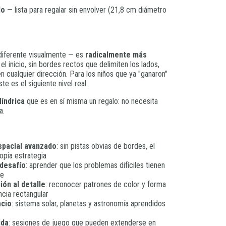
lo
— lista para regalar sin envolver (21,8 cm diámetro
 diferente visualmente — es
radicalmente más
el inicio, sin bordes rectos que delimiten los lados,
 cualquier dirección. Para los niños que ya "ganaron"
te es el siguiente nivel real.
líndrica
que es en sí misma un regalo: no necesita
a.
spacial avanzado
: sin pistas obvias de bordes, el
opia estrategia
 desafío
: aprender que los problemas difíciles tienen
de
ión al detalle
: reconocer patrones de color y forma
ncia rectangular
acio
: sistema solar, planetas y astronomía aprendidos
ida
: sesiones de juego que pueden extenderse en