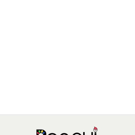
SEW STAR
Kit de esmaltes y adhesivos fluorecentes para uñas
$6.990 CLP
$8.990 CLP
JU-SS-0037-01
AGREGAR AL CARRO