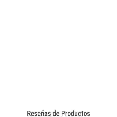
SEW STAR
Kit de esmaltes y adhesivos fluorecentes para uñas
$6.990 CLP
$8.990 CLP
JU-SS-0037-01
AGREGAR AL CARRO
Reseñas de Productos