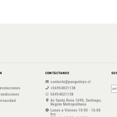
N
CONTÁCTANOS
SU
contacto@panguitoys.cl
evoluciones
+56954021138
Condiciones
56954021138
Av Santa Rosa 1690, Santiago,
privacidad
Región Metropolitana
Lunes a Viernes 10:00 - 16:00
hrs.