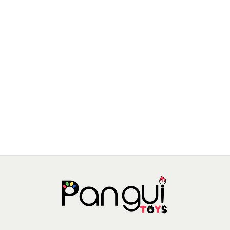
PANGUITOYS
Tangram de madera
$4.690 CLP
$6.990 CLP
MD1035
AGREGAR AL CARRO