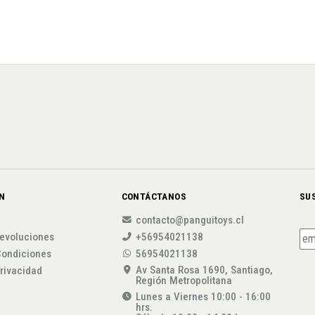
N
CONTÁCTANOS
SU
contacto@panguitoys.cl
evoluciones
+56954021138
Condiciones
56954021138
Av Santa Rosa 1690, Santiago,
privacidad
Región Metropolitana
Lunes a Viernes 10:00 - 16:00
hrs.