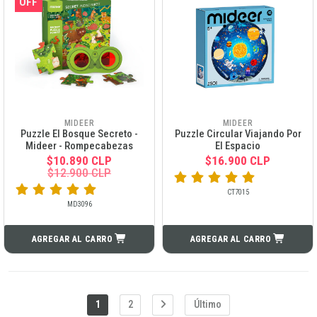
OFF
MIDEER
MIDEER
Puzzle El Bosque Secreto -
Puzzle Circular Viajando Por
Mideer - Rompecabezas
El Espacio
$10.890 CLP
$16.900 CLP
$12.900 CLP
CT7015
MD3096
AGREGAR AL CARRO
AGREGAR AL CARRO
1
2
Último