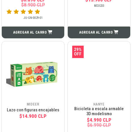
$8.900 CLP
MD3233
JU-GN-0029-01
AGREGAR AL CARRO
AGREGAR AL CARRO
29%
OFF
MIDEER
HANYE
Bicicleta a escala armable
Lazo con figuras encajables
3D modelismo
$14.900 CLP
$4.990 CLP
$6.990 CLP