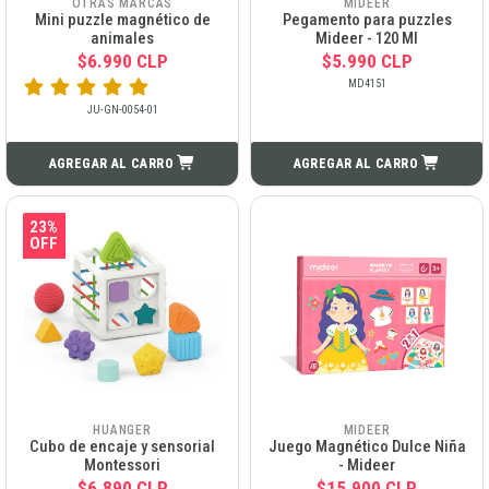
OTRAS MARCAS
MIDEER
Mini puzzle magnético de
Pegamento para puzzles
animales
Mideer - 120 Ml
$6.990 CLP
$5.990 CLP
MD4151
JU-GN-0054-01
AGREGAR AL CARRO
AGREGAR AL CARRO
23%
OFF
HUANGER
MIDEER
Cubo de encaje y sensorial
Juego Magnético Dulce Niña
Montessori
- Mideer
$6.890 CLP
$15.900 CLP