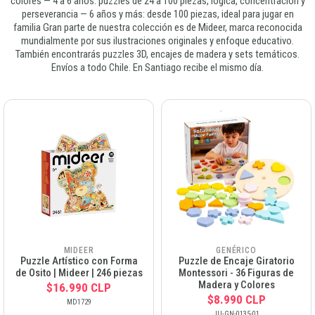
colores — 4 a 6 años: puzzles de 24 a 100 piezas, lógica, concentración y
perseverancia — 6 años y más: desde 100 piezas, ideal para jugar en
familia Gran parte de nuestra colección es de Mideer, marca reconocida
mundialmente por sus ilustraciones originales y enfoque educativo.
También encontrarás puzzles 3D, encajes de madera y sets temáticos.
Envíos a todo Chile. En Santiago recibe el mismo día.
MIDEER
GENÉRICO
Puzzle Artístico con Forma
Puzzle de Encaje Giratorio
de Osito | Mideer | 246 piezas
Montessori - 36 Figuras de
Madera y Colores
$16.990 CLP
$8.990 CLP
MD1729
JU-GN-0135-01