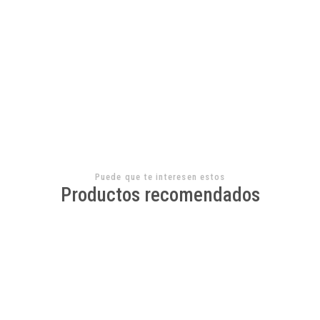
$8.990 CLP
JU-SS-0037-01
AGREGAR AL CARRO
Puede que te interesen estos
Productos recomendados