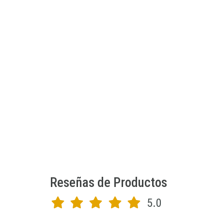
SEW STAR
Kit de esmaltes y adhesivos fluorecentes para uñas
$6.990 CLP
$8.990 CLP
JU-SS-0037-01
AGREGAR AL CARRO
Reseñas de Productos
5.0