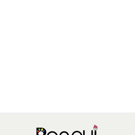
MONT MARTE
Set 12 Plumones Color Para Pintar De Fieltro Mont Marte
$3.590 CLP
MMKC0193
AGREGAR AL CARRO