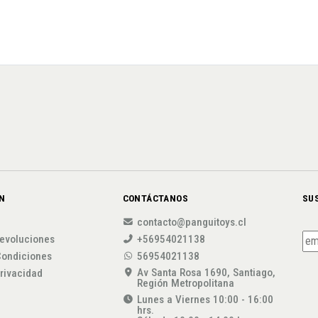
N
CONTÁCTANOS
SU
contacto@panguitoys.cl
evoluciones
+56954021138
Condiciones
56954021138
Av Santa Rosa 1690, Santiago,
privacidad
Región Metropolitana
Lunes a Viernes 10:00 - 16:00
hrs.