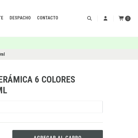
TE
DESPACHO
CONTACTO
0
0ml
ERÁMICA 6 COLORES
ML
AGREGAR AL CARRO