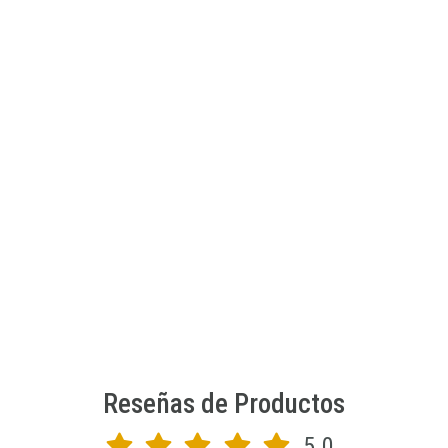
SEW STAR
Kit de esmaltes y adhesivos fluorecentes para uñas
$6.990 CLP
$8.990 CLP
JU-SS-0037-01
AGREGAR AL CARRO
Reseñas de Productos
5.0