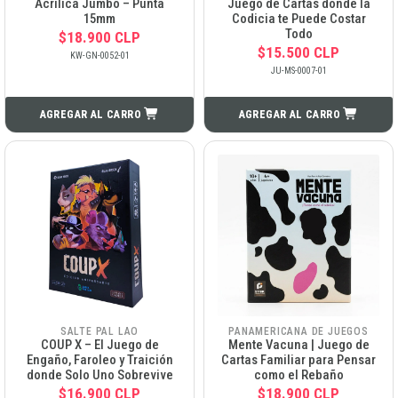
Acrílica Jumbo – Punta
Juego de Cartas donde la
15mm
Codicia te Puede Costar
Todo
$18.900 CLP
$15.500 CLP
KW-GN-0052-01
JU-MS-0007-01
AGREGAR AL CARRO
AGREGAR AL CARRO
SALTE PAL LAO
PANAMERICANA DE JUEGOS
COUP X – El Juego de
Mente Vacuna | Juego de
Engaño, Faroleo y Traición
Cartas Familiar para Pensar
donde Solo Uno Sobrevive
como el Rebaño
$16.900 CLP
$18.900 CLP