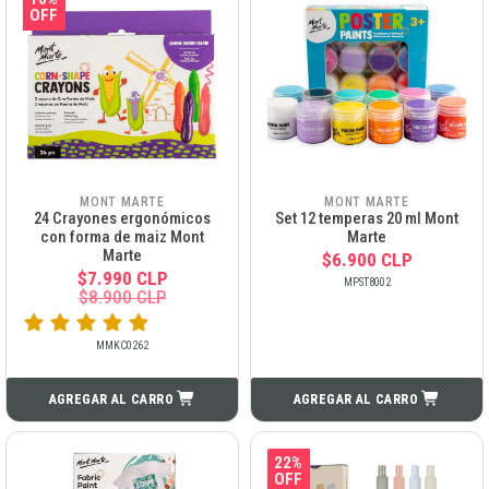
OFF
MONT MARTE
MONT MARTE
24 Crayones ergonómicos
Set 12 temperas 20 ml Mont
con forma de maiz Mont
Marte
Marte
$6.900 CLP
$7.990 CLP
MPST8002
$8.900 CLP
MMKC0262
AGREGAR AL CARRO
AGREGAR AL CARRO
22%
OFF