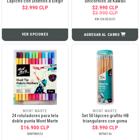
Lápices con Diseños a Elegir
unicornios 3d Kawaii
$2.990 CLP
$2.990 CLP
$3.990 CLP
KW-GN-0025-01
VER OPCIONES
AGREGAR AL CARRO
MONT MARTE
MONT MARTE
24 rotuladores para tela
Set 50 lápices grafito HB
doble punta Mont Marte
triangulares con goma
$16.900 CLP
$8.990 CLP
MMPM0055
MPN0146