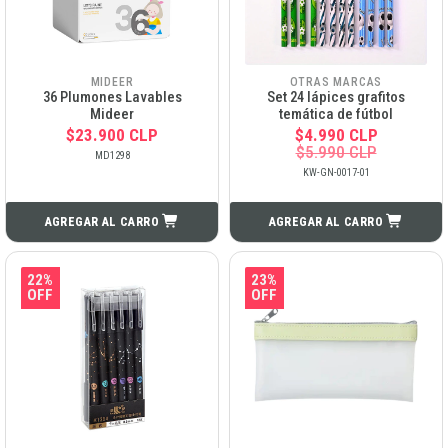
MIDEER
OTRAS MARCAS
36 Plumones Lavables
Set 24 lápices grafitos
Mideer
temática de fútbol
$23.900 CLP
$4.990 CLP
$5.990 CLP
MD1298
KW-GN-0017-01
AGREGAR AL CARRO
AGREGAR AL CARRO
22%
23%
OFF
OFF